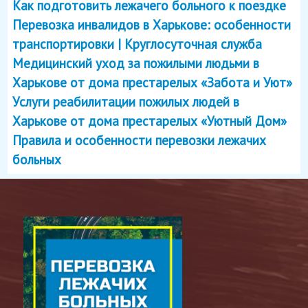
Как подготовить лежачего больного к поездке
Перевозка инвалидов в Харькове: особенности
транспортировки | Круглосуточная служба
Медицинский уход за пожилыми людьми в
Харькове от дома престарелых «Забота и Уют»
Услуги реабилитации пожилых людей в
Харькове от дома престарелых «Уютный Дом»
Правила и особенности перевозки лежачих
больных