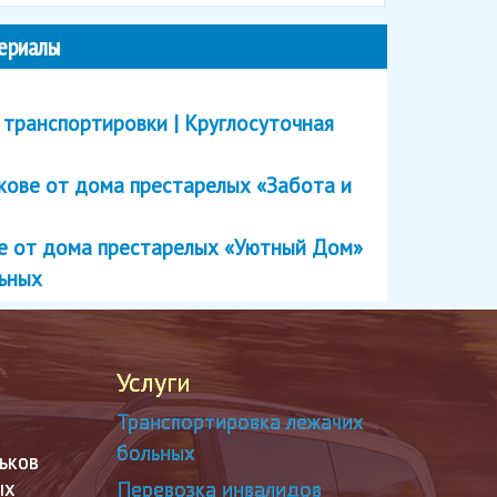
ериалы
 транспортировки | Круглосуточная
кове от дома престарелых «Забота и
ве от дома престарелых «Уютный Дом»
льных
Услуги
Транспортировка лежачих
больных
ьков
ых
Перевозка инвалидов