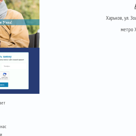
Харьков, ул. Зо
метро 
ает
 нас
 и