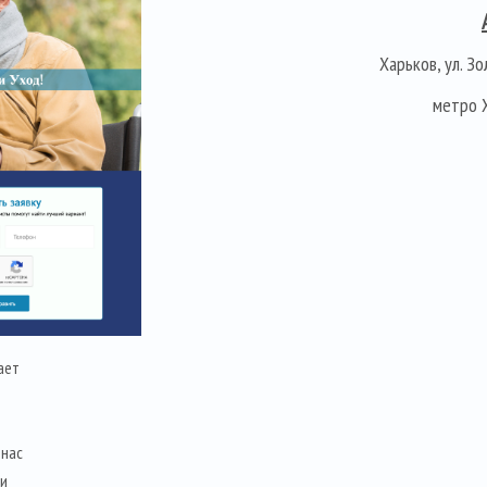
Харьков, ул. Зо
метро 
ает
 нас
 и