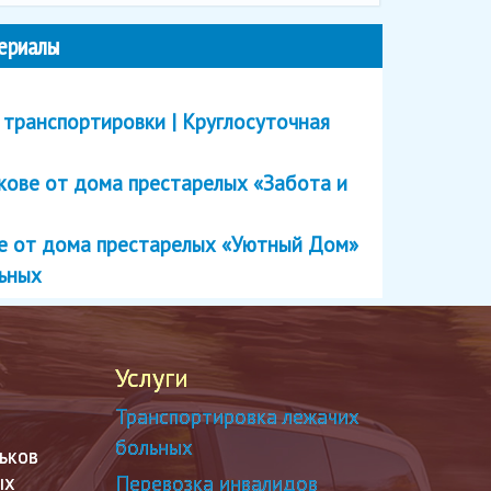
ериалы
 транспортировки | Круглосуточная
кове от дома престарелых «Забота и
ве от дома престарелых «Уютный Дом»
льных
Услуги
Транспортировка лежачих
больных
ьков
ых
Перевозка инвалидов