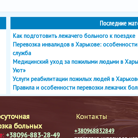
Последние мат
Как подготовить лежачего больного к поездке
Перевозка инвалидов в Харькове: особенности
служба
Медицинский уход за пожилыми людьми в Харь
Уют»
Услуги реабилитации пожилых людей в Харько
Правила и особенности перевозки лежачих бо
осуточная
Контакты
озка больных
+380968832849
е:
+38096-883-28-49