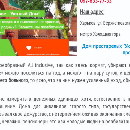
097-833-77-33
Наш адрес:
Харьков, ул. Верхнегиевск
метро Холодная гора
Дом престарелых "Ую
пр
еобразный All inclusive, так как здесь кормят, убираю
» можно поселиться на год, а можно – на пару суток, и це
его больного
, то ясно, что за ним нужен усиленный уход, 
о измерить в денежных единицах, хотя, естественно, в 
шение. Дома для инвалидов старого типа, государствен
бывал свое дежурство, с нетерпением ожидая окончания смен
, неважно, пенсионеры это или молодые люди на реабилитац