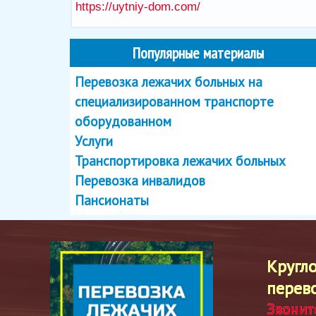
https://uytniy-dom.com/
Популярные материалы
Перевозка лежачих больных на
специализированном транспорте
оборудованном
Услуги
Транспортировка лежачих больных
Перевозка инвалидов
Пансионаты
Кругл
перев
Звонит