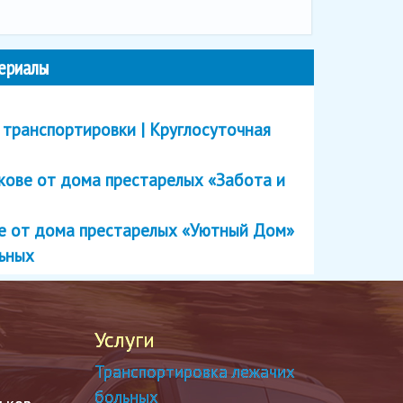
ериалы
 транспортировки | Круглосуточная
кове от дома престарелых «Забота и
ве от дома престарелых «Уютный Дом»
льных
Услуги
Транспортировка лежачих
больных